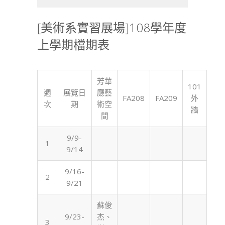
[美術系實習展場]108學年度
上學期檔期表
芳華
101
週
展覽日
廳藝
FA208
FA209
外
次
期
術空
牆
間
9/9-
1
9/14
9/16-
2
9/21
蘇俊
9/23-
杰、
3