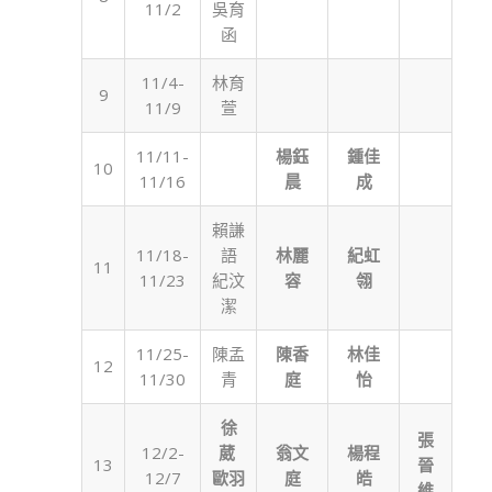
11/2
吳育
函
11/4-
林育
9
11/9
萱
11/11-
楊鈺
鍾佳
10
11/16
晨
成
賴謙
11/18-
語
林麗
紀虹
11
11/23
紀汶
容
翎
潔
11/25-
陳孟
陳香
林佳
12
11/30
青
庭
怡
徐
張
12/2-
葳
翁文
楊程
13
晉
12/7
歐羽
庭
皓
維