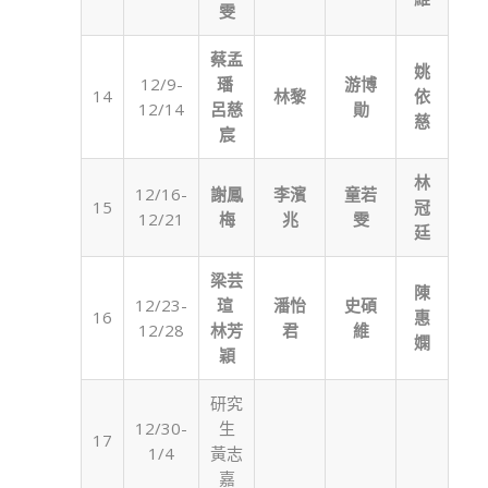
雯
蔡孟
姚
12/9-
璠
游博
14
林黎
依
12/14
呂慈
勛
慈
宸
林
12/16-
謝鳳
李濱
童若
15
冠
12/21
梅
兆
雯
廷
梁芸
陳
12/23-
瑄
潘怡
史碩
16
惠
12/28
林芳
君
維
嫻
穎
研究
12/30-
生
17
1/4
黃志
嘉