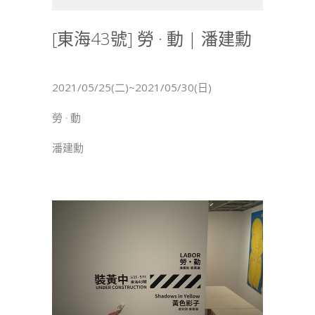
海
43
[東海43號] 勞 · 動 | 潘建勳
號]
勞
·
2021/05/25(二)~2021/05/30(日)
動
|
勞 · 動
潘
建
潘建勳
勳〉
中