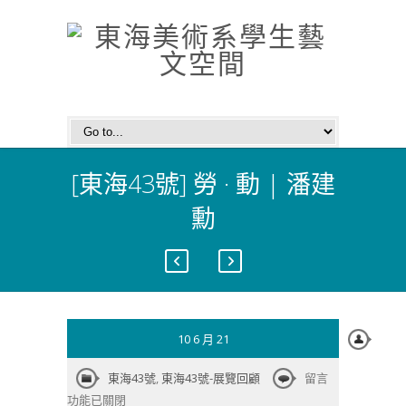
[東海43號] 勞 · 動 | 潘建
勳
10 6 月 21
在
東海43號
,
東海43號-展覽回顧
留言
〈[東
功能已關閉