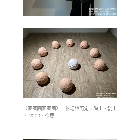
《圈圈圓圓圈圈》，依場地而定，陶土、瓷土
， 2020，徐葳