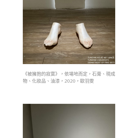
《被擁抱的寂寞》，依場地而定，石膏、現成
物、化妝品、油漆，2020，歐羽雯