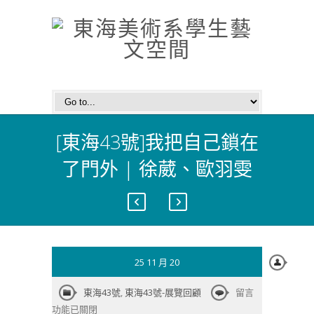
[東海43號]我把自己鎖在
了門外 | 徐葳、歐羽雯
25 11 月 20
在
東海43號
,
東海43號-展覽回顧
留言
〈[東
功能已關閉