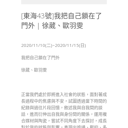
海
43
[東海43號]我把自己鎖在了
號]
門外 | 徐葳、歐羽雯
我
把
自
己
2020/11/10(二)~2020/11/15(日)
鎖
在
我把自己鎖在了門外
了
徐葳、歐羽雯
門
外
|
徐
正當我們處於即將進入社會的狀態，面對著成
葳、
長過程中的焦慮與不安，試圖透過當下時間的
歐
紀錄與過往片段回憶，敘述我與自我間的談
羽
話，進而衍伸出自我與身份間的關係，運用複
雯〉
合媒材與陶瓷，嘗試不同角度下去探討，成長
中
對於我的狀態與影響，表現出詭譎、壓抑、多