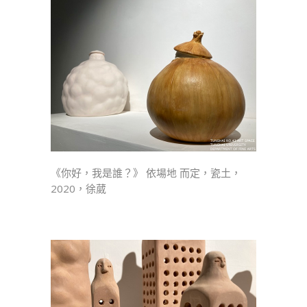
《你好，我是誰？》 依場地 而定，瓷土，
2020，徐葳