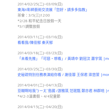
2014/02/25(二)~03/09(日)
東海X彰師藝術交流展「您好，請多多指教」
茶會：3/5(三)12:00
*2/28 和平紀念日放假一天
*3/1調整放假
2014/03/11(二)~03/16(日)
看看我/陳佳郁 秦天郁
2014/03/18(二)~03/23(日)
「未看先推」「可惡‧想看」/ 黃靖中 劉冠汶 蕭宇筑 |mo
2014/03/25(二)~03/30(日)
史秘疏特別任務表演給你看 / 謝佳蓉 王保君 梁悠萱 |mor
2014/04/01(二)~04/13(日)
豆糊啊哈我ㄅㄧㄤˋ島國 /游雅筑 范珉甄 鄭亦君 林群喨 |m
*4/2-3溫書假、4/4兒童節
2014/04/15(二)~04/20(日)