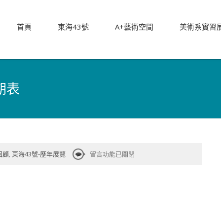
首頁
東海43號
A+藝術空間
美術系實習
期表
在
回顧
,
東海43號-歷年展覽
留言功能已關閉
〈[東
海
43
號]102
學