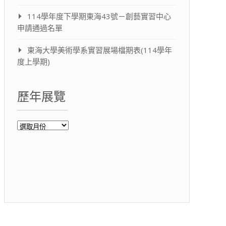
114學年度下學期東海43號－創藝實習中心
申請通過名單
東海大學美術學系實習展場檔期表(114學年
度上學期)
歷年展覽
歷
年
展
覽