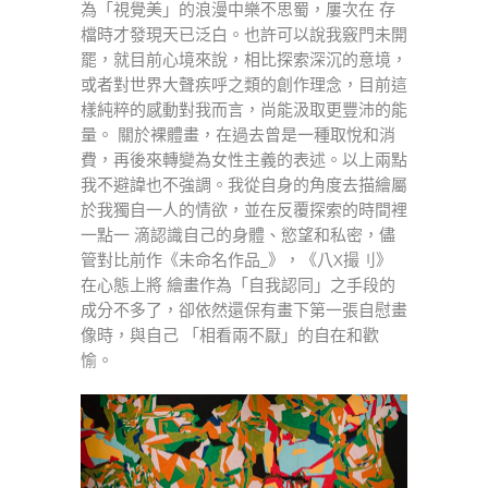
為「視覺美」的浪漫中樂不思蜀，屢次在 存
檔時才發現天已泛白。也許可以說我竅門未開
罷，就目前心境來說，相比探索深沉的意境，
或者對世界大聲疾呼之類的創作理念，目前這
樣純粹的感動對我而言，尚能汲取更豐沛的能
量。 關於裸體畫，在過去曾是一種取悅和消
費，再後來轉變為女性主義的表述。以上兩點
我不避諱也不強調。我從自身的角度去描繪屬
於我獨自一人的情欲，並在反覆探索的時間裡
一點一 滴認識自己的身體、慾望和私密，儘
管對比前作《未命名作品_》，《八X撮刂》
在心態上將 繪畫作為「自我認同」之手段的
成分不多了，卻依然還保有畫下第一張自慰畫
像時，與自己 「相看兩不厭」的自在和歡
愉。