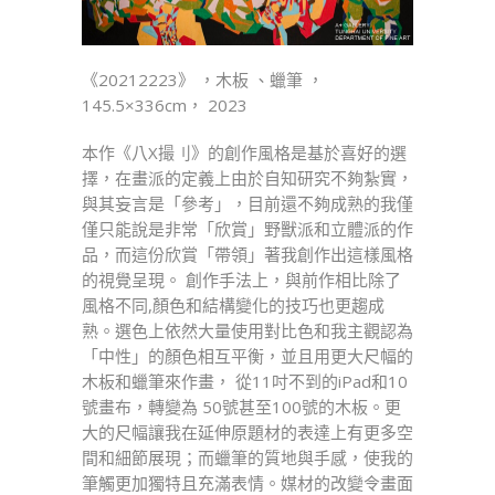
《20212223》 ，木板 、蠟筆 ，
145.5×336cm， 2023
本作《八X撮刂》的創作風格是基於喜好的選
擇，在畫派的定義上由於自知研究不夠紮實，
與其妄言是「參考」，目前還不夠成熟的我僅
僅只能說是非常「欣賞」野獸派和立體派的作
品，而這份欣賞「帶領」著我創作出這樣風格
的視覺呈現。 創作手法上，與前作相比除了
風格不同,顏色和結構變化的技巧也更趨成
熟。選色上依然大量使用對比色和我主觀認為
「中性」的顏色相互平衡，並且用更大尺幅的
木板和蠟筆來作畫， 從11吋不到的iPad和10
號畫布，轉變為 50號甚至100號的木板。更
大的尺幅讓我在延伸原題材的表達上有更多空
間和細節展現；而蠟筆的質地與手感，使我的
筆觸更加獨特且充滿表情。媒材的改變令畫面