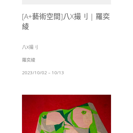
術
空
[A+藝術空間]八X撮刂 | 羅奕
間]
綾
八
X
撮
刂
八X撮刂
|
羅
羅奕綾
奕
2023/10/02 – 10/13
綾〉
中