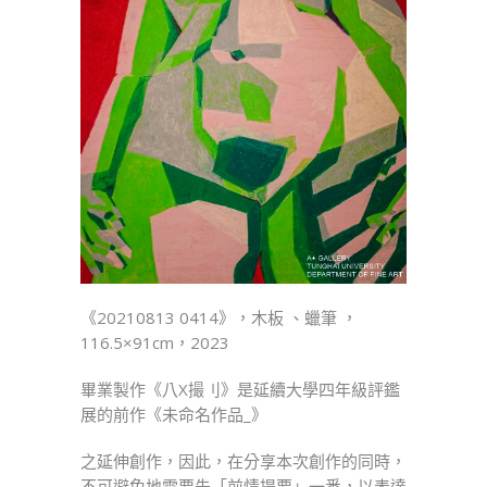
《20210813 0414》，木板 、蠟筆 ，
116.5×91cm，2023
畢業製作《八X撮刂》是延續大學四年級評鑑
展的前作《未命名作品_》
之延伸創作，因此，在分享本次創作的同時，
不可避免地需要先「前情提要」一番，以表達