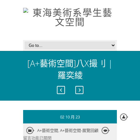
[A+藝術空間]八X撮刂 |
羅奕綾
02 10 月 23
在
A+藝術空間
,
A+藝術空間-展覽回顧
〈[A+藝
留言功能已關閉