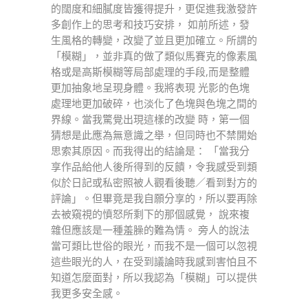
的闊度和細膩度皆獲得提升，更促進我激發許
多創作上的思考和技巧安排， 如前所述，發
生風格的轉變，改變了並且更加確立。所謂的
「模糊」，並非真的做了類似馬賽克的像素風
格或是高斯模糊等局部處理的手段,而是整體
更加抽象地呈現身體。我將表現 光影的色塊
處理地更加破碎，也淡化了色塊與色塊之間的
界線。當我驚覺出現這樣的改變 時，第一個
猜想是此應為無意識之舉，但同時也不禁開始
思索其原因。而我得出的結論是： 「當我分
享作品給他人後所得到的反饋，令我感受到類
似於日記或私密照被人觀看後聽／看到對方的
評論」。但畢竟是我自願分享的，所以要再除
去被窺視的憤怒所剩下的那個感覺， 說來複
雜但應該是一種羞臊的難為情。 旁人的說法
當可類比世俗的眼光，而我不是一個可以忽視
這些眼光的人，在受到議論時我感到害怕且不
知道怎麼面對，所以我認為「模糊」可以提供
我更多安全感。