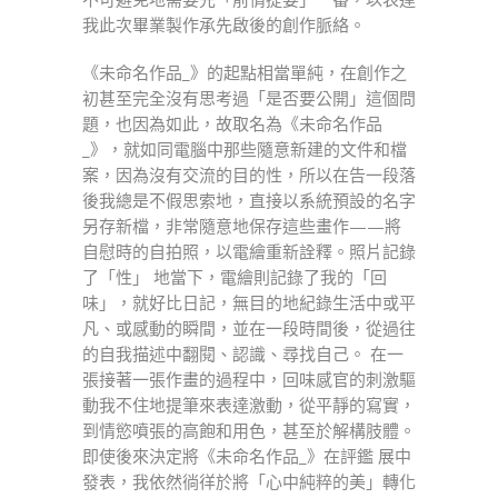
我此次畢業製作承先啟後的創作脈絡。
《未命名作品_》的起點相當單純，在創作之
初甚至完全沒有思考過「是否要公開」這個問
題，也因為如此，故取名為《未命名作品
_》，就如同電腦中那些隨意新建的文件和檔
案，因為沒有交流的目的性，所以在告一段落
後我總是不假思索地，直接以系統預設的名字
另存新檔，非常隨意地保存這些畫作——將
自慰時的自拍照，以電繪重新詮釋。照片記錄
了「性」 地當下，電繪則記錄了我的「回
味」，就好比日記，無目的地紀錄生活中或平
凡、或感動的瞬間，並在一段時間後，從過往
的自我描述中翻閱、認識、尋找自己。 在一
張接著一張作畫的過程中，回味感官的刺激驅
動我不住地提筆來表達激動，從平靜的寫實，
到情慾噴張的高飽和用色，甚至於解構肢體。
即使後來決定將《未命名作品_》在評鑑 展中
發表，我依然徜徉於將「心中純粹的美」轉化