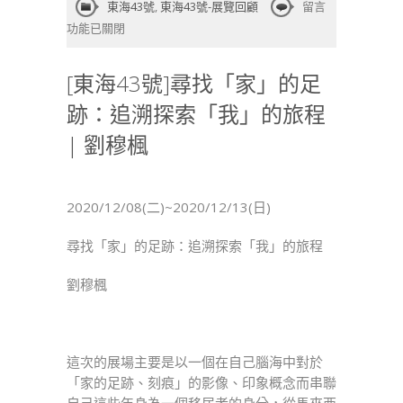
在
東海43號
,
東海43號-展覽回顧
留言
〈[東
功能已關閉
海
43
[東海43號]尋找「家」的足
號]
跡：追溯探索「我」的旅程
尋
找
| 劉穆楓
「家」
的
足
2020/12/08(二)~2020/12/13(日)
跡：
追
尋找「家」的足跡：追溯探索「我」的旅程
溯
探
劉穆楓
索
「我」
的
旅
這次的展場主要是以一個在自己腦海中對於
程
「家的足跡、刻痕」的影像、印象概念而串聯
|