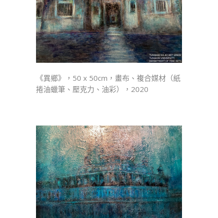
《異鄉》，50 x 50cm，畫布、複合媒材（紙
捲油蠟筆、壓克力、油彩），2020