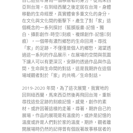
自己這些年身為一個移居者的身分，從馬來西
劉
亞到台灣，在到紐西蘭之後定居在台灣，身體
穆
移動的生命經歷，真實體會多重文化的身分，
楓〉
在文化與文化間的衝擊下，產生了對「家」這
中
個概念的一系列探討（藍膜版畫-記憶‧獨
⽩、攝影創作-時空􀉄刻痕、複媒創作-記憶􀉄刻
痕），一個帶有濃烈鄉愁的生命回溯。尋找
「家」的足跡，不僅僅是個人的鄉愁，渴望透
過這一系列的作品展示，在展場的空間與氛圍
下讓人可以有更深沉，安靜的透過作品與作品
間，生命與生命間的對話，這是我期許在這個
場域觀者對於「家」的共鳴／生命對話。
2019-2020 年間，為了這次展覽，我實地的
回到紐西蘭，馬來西亞然後再飛回台灣，重新
尋找這些足跡的刻痕記憶，感覺，創作的素
材。或許因著這樣的走著，尋著，期許自己的
展場，作品的展現是有溫度的，或許是記憶的
溫度或許是人們對於家的溫度，期許，觀者離
開展場時仍然的記得曾有個說著故事移居者的