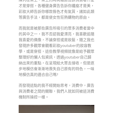
才是穿搭，各種健身廣告告訴你纖瘦才是美，
彩妝大師告訴你哪款唇色才有氣質，諸如此類
等廣告手法，都是使女性狂熱購物的原由。
而我就是被那些廣告所吸引的眾多消費者當中
的其中之一，我不否認我愛漂亮，我喜歡追隨
我喜愛的偶像，不論穿搭或是妝髮，隨之我也
發現許多觀眾會觀看彩妝youtuber的妝容教
學，或是穿搭，這些教學視頻就像是給予觀眾
整理好的懶人包資訊，透過youtuber自己歸
納出來的重點，在呈現給大眾去接收，但是逐
步地模仿會漸漸地喪失自己原有的特色，一味
地模仿真的適合自己嗎?
而發現這點的我不經開始思考，消費中，廣告
與消費者之間的關聯，我們人就如同被這消費
機制所操控一樣。