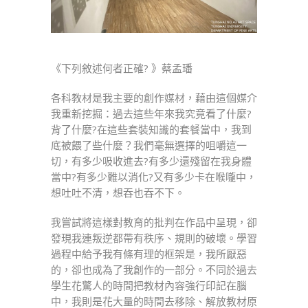
宸〉
中
《下列敘述何者正確? 》蔡孟璠
各科教材是我主要的創作媒材，藉由這個媒介
我重新挖掘：過去這些年來我究竟看了什麼?
背了什麼?在這些套裝知識的套餐當中，我到
底被餵了些什麼？我們毫無選擇的咀嚼這一
切，有多少吸收進去?有多少還殘留在我身體
當中?有多少難以消化?又有多少卡在喉嚨中，
想吐吐不清，想吞也吞不下。
我嘗試將這樣對教育的批判在作品中呈現，卻
發現我連叛逆都帶有秩序、規則的破壞。學習
過程中給予我有條有理的框架是，我所厭惡
的，卻也成為了我創作的一部分。不同於過去
學生花驚人的時間把教材內容強行印記在腦
中，我則是花大量的時間去移除、解放教材原