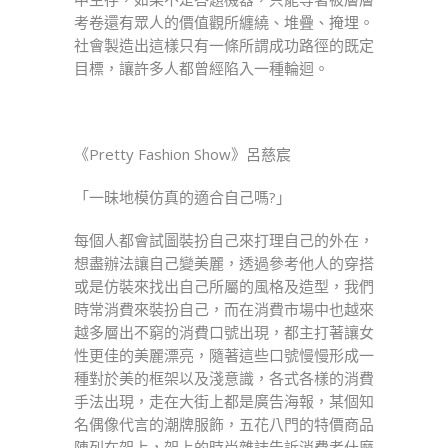
考卷還有眾人的價值觀所纏繞、堆疊、掩埋。
社會製造出這樣只有一條所謂成功路徑的既定
目標，讓許多人都曾經陷入一種輪迴。
《Pretty Fashion Show》呂慈宸
「一昧地模仿真的適合自己嗎?」
每個人都會試圖裝扮自己來打理自己的外在，
想盡辦法讓自己變美麗，透過參考他人的穿搭
或是仿裝來找出自己所屬的風格及造型，我們
時常消費來裝扮自己，而在消費市場中也越來
越多層出不窮的消費口號出現，都主打著讓女
性更佳的美麗漂亮，隨著這些口號慢慢形成一
種對於美的框架以及淺意識，各式各樣的消費
手法出現，走在大街上都是廣告海報，某個知
名偶像代言的潮牌服飾，五花八門的特價商品
陳列在架上，架上的時尚雜誌告訴消費者什麼