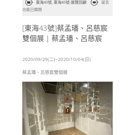
在
東海43號
,
東海43號-展覽回顧
留言
〈[東
功能已關閉
海
43
[東海43號]蔡孟璠、呂慈宸
號]
雙個展 | 蔡孟璠、呂慈宸
蔡
孟
璠、
呂
2020/09/29(二)~2020/10/04(日)
慈
宸
蔡孟璠、呂慈宸雙個展
雙
個
展
|
蔡
孟
璠、
呂
慈