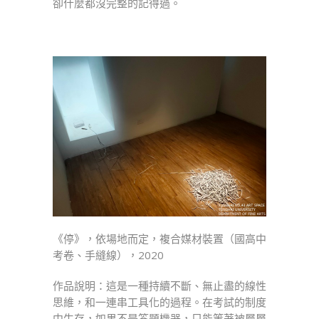
卻什麼都沒完整的記得過。
《停》，依場地而定，複合媒材裝置（國高中
考卷、手縫線），2020
作品說明：這是一種持續不斷、無止盡的線性
思維，和一連串工具化的過程。在考試的制度
中生存，如果不是答題機器，只能等著被層層