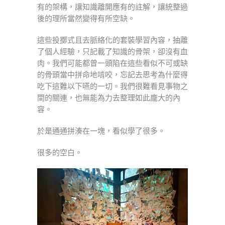
有的架構，讓知識離開應有的註解，讓統整過
後的理所當然變得有所空缺。
這些投擲式且去脈絡化的套裝學習內容，抽離
了個人經驗，只記載了知識的骨架，卻沒有血
肉。我們可能都曾一頭陷在這些看似不可或缺
的骨頭當中拼命地啃咬，忘記去思考為什麼得
吃下這難以下嚥的一切。我們很難看見事物之
間的關連，也無能為力去整理如此龐大的內
容。
於是通通拼湊在一塊，看似學了很多。
很多的空白。