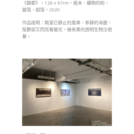
《銀都》，126 x 67cm，紙本、礦物的粉、
銀箔、鋁箔，2020
作品說明：眺望已靜止的風車，寧靜的海邊，
陰鬱卻又閃亮著螢光，被奇異的透明生物注視
著。