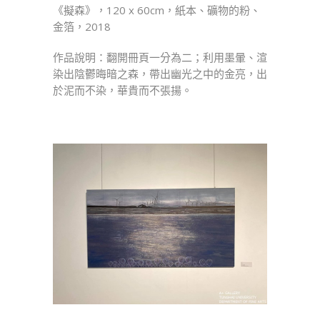
《擬森》，120 x 60cm，紙本、礦物的粉、
金箔，2018
作品說明：翻開冊頁一分為二；利用墨暈、渲
染出陰鬱晦暗之森，帶出幽光之中的金亮，出
於泥而不染，華貴而不張揚。