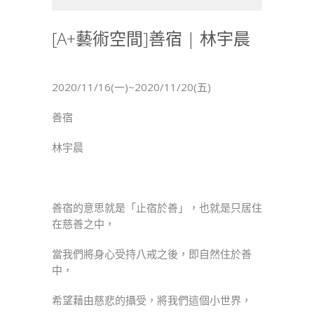
術
空
[A+藝術空間]善宿 | 林宇晨
間]
善
宿
2020/11/16(一)~2020/11/20(五)
|
林
善宿
宇
晨〉
林宇晨
中
善宿的意思就是「止宿於善」，也就是只居住
在慈善之中，
當我們將身心受持八戒之後，即自然住於善
中，
希望藉由慈悲的攝受，將我們這個小世界，