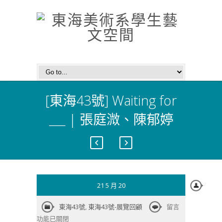
[東海43號] Waiting for
___ | 張庭溦、陳郁婷
21 5 月 20
在
東海43號
,
東海43號-展覽回顧
留言
〈[東
功能已關閉