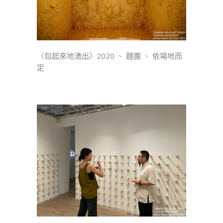
〈包起來地湧出〉2020 、 麵團 、 依場地而
定