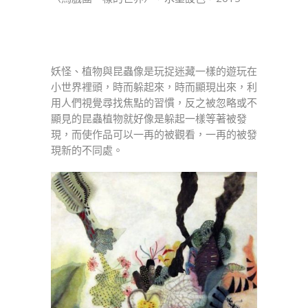
妖怪、植物與昆蟲像是玩捉迷藏一樣的遊玩在
小世界裡頭，時而躲起來，時而顯現出來，利
用人們視覺尋找焦點的習慣，反之被忽略或不
顯見的昆蟲植物就好像是躲起一樣等著被發
現，而使作品可以一再的被觀看，一再的被發
現新的不同處。