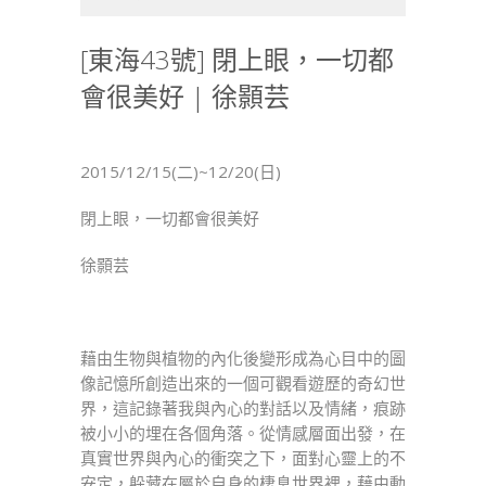
海
43
[東海43號] 閉上眼，一切都
號]
會很美好 | 徐顥芸
閉
上
眼，
一
2015/12/15(二)~12/20(日)
切
都
閉上眼，一切都會很美好
會
徐顥芸
很
美
好
|
藉由生物與植物的內化後變形成為心目中的圖
徐
像記憶所創造出來的一個可觀看遊歷的奇幻世
顥
界，這記錄著我與內心的對話以及情緒，痕跡
芸〉
被小小的埋在各個角落。從情感層面出發，在
中
真實世界與內心的衝突之下，面對心靈上的不
安定，躲藏在屬於自身的棲息世界裡，藉由動