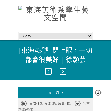
[東海43號] 閉上眼，一切
都會很美好 | 徐顥芸
05 12 月 15
在
東海43號
,
東海43號-展覽回顧
留言
〈[東
功能已關閉