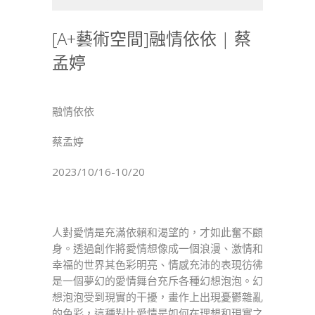
術
空
[A+藝術空間]融情依依 | 蔡
間]
孟婷
融
情
依
依
融情依依
|
蔡
蔡孟婷
孟
2023/10/16-10/20
婷〉
中
人對愛情是充滿依賴和渴望的，才如此奮不顧
身。透過創作將愛情想像成一個浪漫、激情和
幸福的世界其色彩明亮、情感充沛的表現彷彿
是一個夢幻的愛情舞台充斥各種幻想泡泡。幻
想泡泡受到現實的干擾，畫作上出現憂鬱雜亂
的色彩，這種對比愛情是如何在理想和現實之