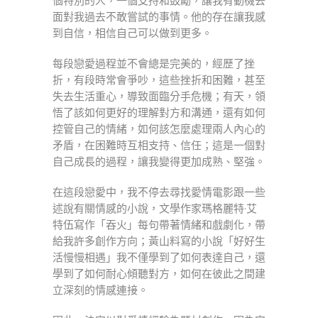
個特別的人，一個支持和鼓勵，讓我有動機去
面對我過去不敢嘗試的事情。他的存在讓我感
到自信，相信自己可以做到更多。
每段戀愛過程並不會總是完美的，經歷了挫
折，有段時常會爭吵，這些挫折和困難，甚至
失去生活重心，導致面臨分手危機；有天，領
悟了該如何更好的理解對方和溝通，還有如何
控管自己的情緒，如何該怎麼處理兩人內心的
矛盾，在困難時互相支持、信任；這是一個對
自己成長的過程，讓我變得更加成熟、堅強。
在這段戀愛中，我不停去尋找愛情電影跟一些
述說有關情感的小說，文學作家瑪格麗特·艾
特伍寫作「吞火」每句帶著情緒和戲劇化，帶
給我許多創作方向；黃山料寫的小說「好好生
活慢慢相遇」我不僅學到了如何表達自己，還
學到了如何耐心傾聽對方，如何在彼此之間建
立深刻的情感連接。