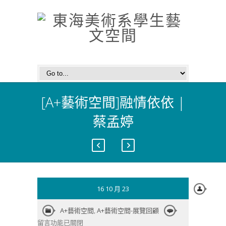
[A+藝術空間]融情依依 |
蔡孟婷
16 10 月 23
在
A+藝術空間
,
A+藝術空間-展覽回顧
〈[A+藝
留言功能已關閉