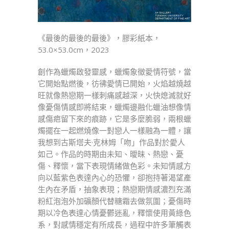
《最後的最後的最後》，膠彩紙本，
53.0×53.0cm，2023
創作為蠟燭啟發靈感，蠟燭象徵愛情符號，當
它開始點燃後，彷彿愛情已開始，火焰越燒越
旺就像熱戀期一樣刺痛感越深，火快熄滅就好
像憂傷情感即將結束，蠟燭邊融化蠟油想像情
感傷疤留下來的痕跡，它是多麼脆弱，兩根蠟
燭擺在一起燃燒像一對戀人一樣融為一體，讓
我想到古斯塔夫·克林姆「吻」作品對於愛人
如己。作品的時期由未知、曖昧、熱戀、憂
傷、釋懷，當下表現情緒做色彩。未知情感方
向以藍紫色表達內心的恐懼，卻抱持著渴望產
生內在矛盾，抽象表現；熱戀期情感濃烈充滿
粉紅泡泡外加礦顏代替糖霜去做氛圍；憂傷時
期以冷色表達心情憂鬱迷亂，釋懷使用黃綠色
系，對感情穩定有所成長，過程中許多筆觸表