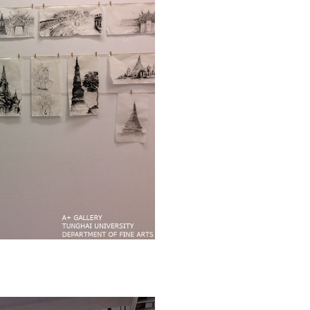
外
異
地
教
學
展
|
李
思
賢〉
中