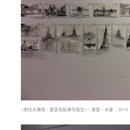
<前往大佛塔、夏宮及臥佛寺寫生>、單宣、水墨、2019