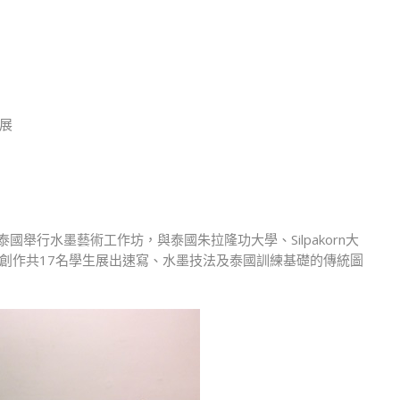
水
墨
·
薩
娃
滴
學展
咖
——
東
海
美
前往泰國舉行水墨藝術工作坊，與泰國朱拉隆功大學、Silpakorn大
術
創作共17名學生展出速寫、水墨技法及泰國訓練基礎的傳統圖
“水
墨
創
作”
課
程
海