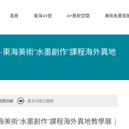
首頁
東海43號
A+藝術空間
美術系實習
——東海美術“水墨創作”課程海外異地
在
-展覽回顧
留言功能已關閉
〈[A+藝
術
東海美術“水墨創作”課程海外異地教學展 |
空
間]