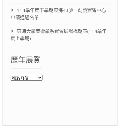
114學年度下學期東海43號－創藝實習中心
申請通過名單
東海大學美術學系實習展場檔期表(114學年
度上學期)
歷年展覽
歷
年
展
覽