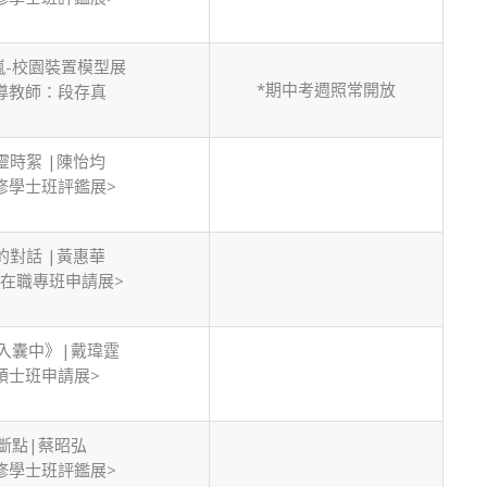
嵐-校園裝置模型展
*期中考週照常開放
導教師：段存真
靈時絮 |陳怡均
修學士班評鑑展>
的對話 |黃惠華
士在職專班申請展>
入囊中》|戴瑋霆
碩士班申請展>
斷點|蔡昭弘
修學士班評鑑展>