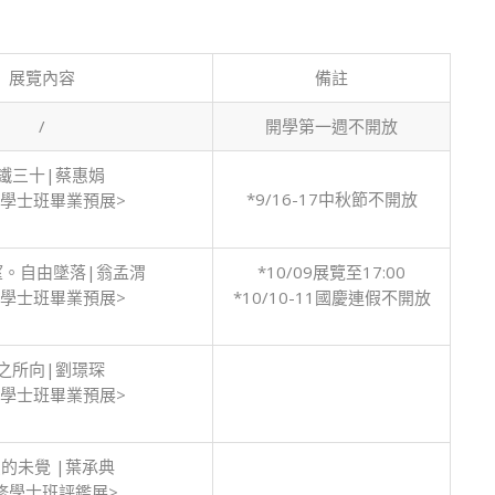
術
空
間
展覽內容
展
備註
覽
/
開學第一週不開放
檔
期
鐵三十|蔡惠娟
表
*9/16-17中秋節不開放
修學士班畢業預展>
(113
學
年
望。自由墜落|翁孟渭
*10/09展覽至17:00
度
修學士班畢業預展>
*10/10-11國慶連假不開放
上
學
期)〉
之所向|劉璟琛
中
修學士班畢業預展>
的未覺 |葉承典
修學士班評鑑展>