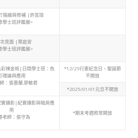
於描繪與修補 |許芸瑄
修學士班評鑑展>
初次見面 |葉庭安
修學士班評鑑展>
色彩煉金術|日間學士班：色
*12/25行憲紀念日、聖誕節
彩理論與應用
不開放
師：張惠蘭.廖敏君
*2025/01/01元旦不開放
紀實攝影|紀實攝影與暗房應
用
*期末考週照常開放
導老師：張守為