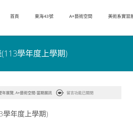
首頁
東海43號
A+藝術空間
美術系實習
113學年度上學期)
在
-歷年展覽
,
A+藝術空間-當期展訊
留言功能已關閉
〈美
術
3學年度上學期)
系
館
A+藝