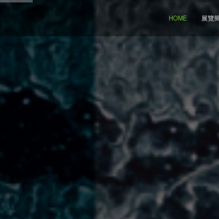
HOME
展覽