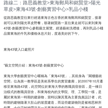
路線二：路思義教堂>東海郵局和銘賢堂>陽光
草皮>東海43號-創藝實習中心>乳品小棧
從路思義教堂往東行經過東海古色古香的東海郵局和銘賢堂，接著
就可以來到陽光草皮野餐，順著銘賢路一直往東走就可以來到東海
43號-創藝實習中心參觀藝文展覽。經過藝術洗禮後，再到乳品小棧
品嘗東海的牛乳和優格休息片刻，度過美好的下午。
東海43號入口處照片
*藝文空間介紹：東海43號-創藝實習中心
東海大學創藝實習中心暱稱為「東海43號」，其前身為「閣樓藝術
空間」位為第一教學區是美術系學生的實習畫廊，於2007年10月遷
移至東海路43號，此空間位於東海大學的教職員宿舍區，是一棟日
治樣式的教職員宿舍，和東海校內的文學院、理、工學院一樣，是
屬於東海第一時期的建築物，當時以陳其寬為主要負責設計者，此
時期的建物隨著大肚山的坡度建造，而這些建築物則是被相思林所
包覆，十分巧妙地隱沒在一片東海的綠色印象中。「東海43號」就