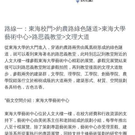
路線一：東海校門>約農路綠色隧道>東海大學
藝術中心>路思義教堂>文理大道
從東海大學的大門進入，穿過約農路兩旁由鳳凰樹形成的綠色隧
道，就可以看到東海著名的路思義教堂，此時別忘記到教堂附近的
人文大樓一樓參觀東海大學藝術中心精彩的展覽。參觀完展覽結束
後可以到路思義教堂附近參觀拍照，再到教堂後面的文理大道散
步，參觀兩旁的建築群，文學院、理學院、工學院、創藝學院、農
學院錯落佇立於榕樹成蔭的大道兩旁，建築形式、材質、空間規劃
各具特色，古色古香。
*藝文空間介紹：東海大學藝術中心
東海大學藝術中心位於人文大樓一樓，在校方經費和行政資源的支
持下，藝術中心由美術系主任和老師組成的規劃小組，每學年推出
八至十檔展覽。除了策劃專題藝術展外，藝術中心亦受理景觀、建
築等系所提案執行的專題展覽，同時支持主修藝術策劃的研究生團