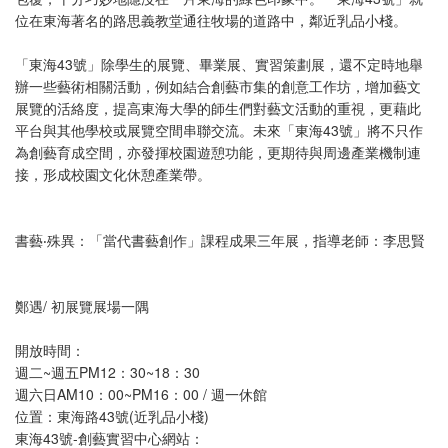
位在東海著名的路思義教堂通往牧場的道路中，鄰近乳品小棧。
「東海43號」除學生的展覽、畢業展、實習策劃展，還不定時地舉
辦一些藝術相關活動，例如結合創藝市集的創意工作坊，增加藝文
展覽的活絡度，提高東海大學的師生們對藝文活動的重視，更藉此
平台與其他學校或展覽空間串聯交流。未來「東海43號」將不只作
為創藝育成空間，亦發揮校園遊憩功能，更期待與周邊產業機制連
接，形成校園文化休憩產業帶。
書藝‧殊異：「當代書藝創作」課程成果三年展，指導老師：李思賢
鄭遇/ 初展覽展場一隅
開放時間：
週二~週五PM12：30~18：30
週六日AM10：00~PM16：00 / 週一休館
位置：東海路43號(近乳品小棧)
東海43號-創藝實習中心網站：