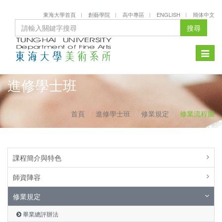
東海大學首頁
創藝學院
高中專區
ENGLISH
簡体中文
搜尋
Toggle
naviga
進修學士班
首頁
進修學士班
修業規定
修業流程圖
課程簡介與特色
師資陣容
修業規定
畢業總評辦法