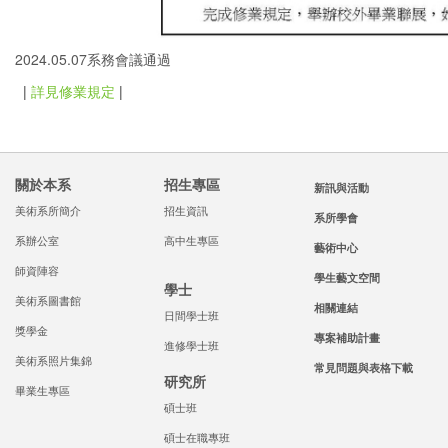
2024.05.07系務會議通過
|
詳見修業規定
|
關於本系
招生專區
新訊與活動
美術系所簡介
招生資訊
系所學會
系辦公室
高中生專區
藝術中心
師資陣容
學生藝文空間
學士
美術系圖書館
相關連結
日間學士班
獎學金
專案補助計畫
進修學士班
美術系照片集錦
常見問題與表格下載
研究所
畢業生專區
碩士班
碩士在職專班