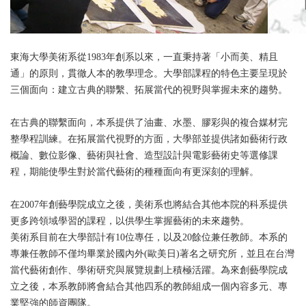
東海大學美術系從1983年創系以來，一直秉持著「小而美、精且
通」的原則，貫徹人本的教學理念。大學部課程的特色主要呈現於
三個面向：建立古典的聯繫、拓展當代的視野與掌握未來的趨勢。
在古典的聯繫面向，本系提供了油畫、水墨、膠彩與的複合媒材完
整學程訓練。在拓展當代視野的方面，大學部並提供諸如藝術行政
概論、數位影像、藝術與社會、造型設計與電影藝術史等選修課
程，期能使學生對於當代藝術的種種面向有更深刻的理解。
在2007年創藝學院成立之後，美術系也將結合其他本院的科系提供
更多跨領域學習的課程，以供學生掌握藝術的未來趨勢。
美術系目前在大學部計有10位專任，以及20餘位兼任教師。本系的
專兼任教師不僅均畢業於國內外(歐美日)著名之研究所，並且在台灣
當代藝術創作、學術研究與展覽規劃上積極活躍。為來創藝學院成
立之後，本系教師將會結合其他四系的教師組成一個內容多元、專
業堅強的師資團隊。