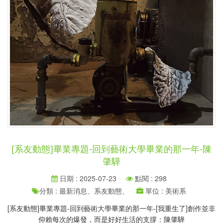
[系友動態]畢業專題-回到藝術大學畢業的那一年-陳
肇驊
日期 : 2025-07-23
點閱 : 298
分類 : 最新消息、系友動態、
單位 : 美術系
[系友動態]畢業專題-回到藝術大學畢業的那一年-[我重生了]創作並非
仰賴每次的爆發，而是好好生活的支撐：陳肇驊