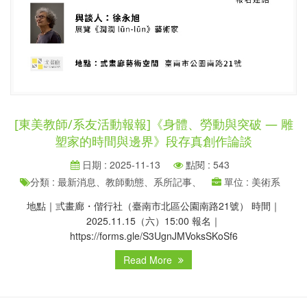
[東美教師/系友活動報報]《身體、勞動與突破 — 雕
塑家的時間與邊界》段存真創作論談
日期 : 2025-11-13
點閱 : 543
分類 : 最新消息、教師動態、系所記事、
單位 : 美術系
地點｜弎畫廊・偕行社（臺南市北區公園南路21號） 時間｜
2025.11.15（六）15:00 報名｜
https://forms.gle/S3UgnJMVoksSKoSf6
Read More