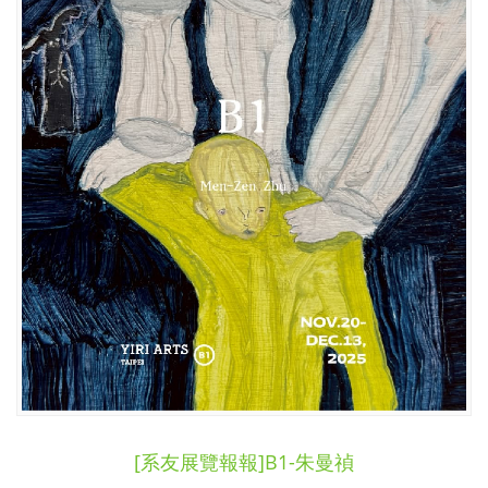
[系友展覽報報]B1-朱曼禎