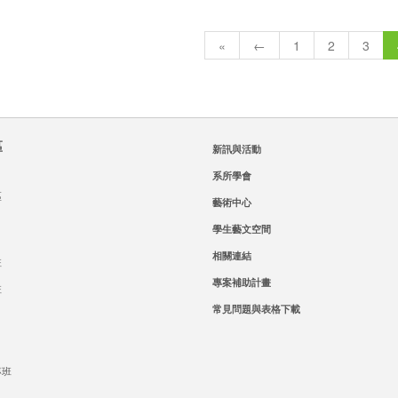
«
←
1
2
3
區
新訊與活動
系所學會
區
藝術中心
學生藝文空間
相關連結
班
專案補助計畫
班
常見問題與表格下載
專班