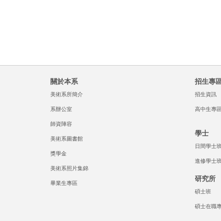
關於本系
招生專
美術系所簡介
招生資訊
系辦公室
高中生專
師資陣容
學士
美術系圖書館
日間學士
獎學金
進修學士
美術系照片集錦
研究所
畢業生專區
碩士班
碩士在職