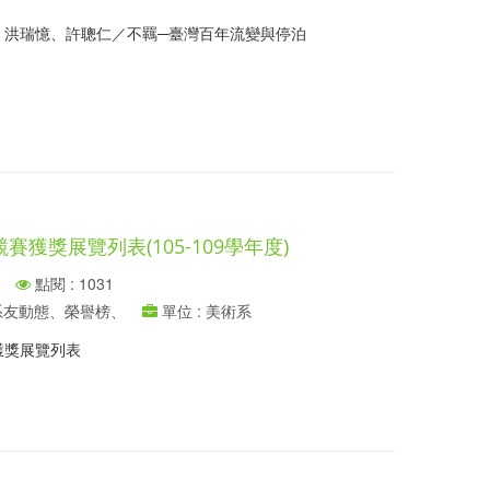
：洪瑞憶、許聰仁／不羈─臺灣百年流變與停泊
獲獎展覽列表(105-109學年度)
點閱 : 1031
、系友動態、榮譽榜、
單位 : 美術系
獲獎展覽列表