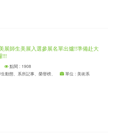
師生美展師生美展入選參展名單出爐!!準備赴大
!!
點閱 : 1908
、學生動態、系所記事、榮譽榜、
單位 : 美術系