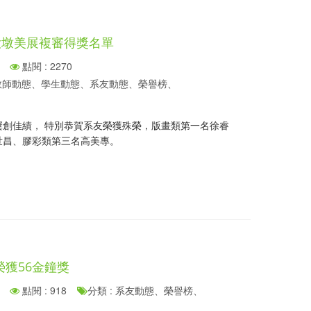
屆大墩美展複審得獎名單
點閱 : 2270
、教師動態、學生動態、系友動態、榮譽榜、
屢創佳績， 特別恭賀系友榮獲殊榮，版畫類第一名徐睿
世昌、膠彩類第三名高美專。
獲56金鐘獎
點閱 : 918
分類 : 系友動態、榮譽榜、