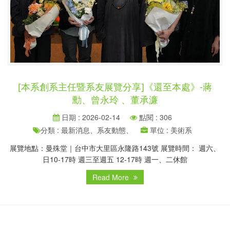
[本系創系主任暨系友展覽分享]《還至本處》-蔣
勳、曾永玲 、董承濂
日期 : 2026-02-14
點閱 : 306
分類 : 最新消息、系友動態、
單位 : 美術系
展覽地點：曼殊堂｜台中市大里區永隆路143號 展覽時間： 週六、
日10-17時 週三至週五 12-17時 週一、二休館
Read More