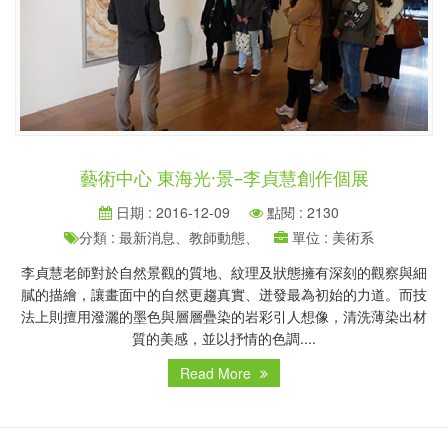
藝術中心 東海光·景–李貞慧創作個展
日期 : 2016-12-09
點閱 : 2130
分類 : 最新消息、教師動態、
單位 : 美術系
李貞慧老師對於自然景觀的質地、紋理及狀態擁有深刻的觀察與細
膩的描繪，讓畫面中的自然更趨真實、迸發最為初始的力道。而技
法上則擅用潑灑的墨色與層層疊染的岩彩引人想像，清洗薄染出材
質的美感，並以抒情的色調....
Read More