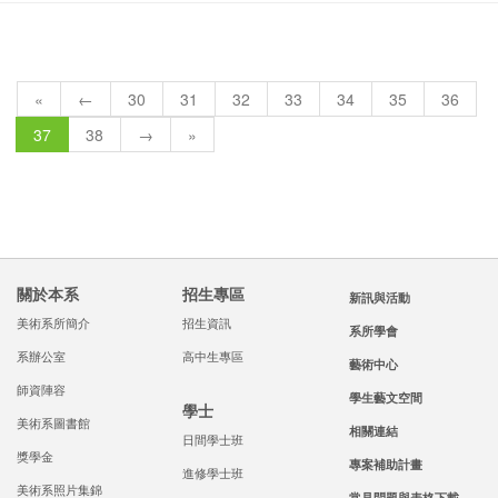
«
←
30
31
32
33
34
35
36
37
38
→
»
關於本系
招生專區
新訊與活動
美術系所簡介
招生資訊
系所學會
系辦公室
高中生專區
藝術中心
師資陣容
學生藝文空間
學士
美術系圖書館
相關連結
日間學士班
獎學金
專案補助計畫
進修學士班
美術系照片集錦
常見問題與表格下載