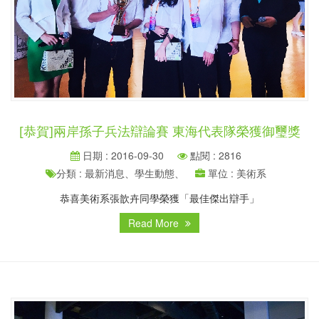
[恭賀]兩岸孫子兵法辯論賽 東海代表隊榮獲御璽獎
日期 : 2016-09-30
點閱 : 2816
分類 : 最新消息、學生動態、
單位 : 美術系
恭喜美術系張歆卉同學榮獲「最佳傑出辯手」
Read More