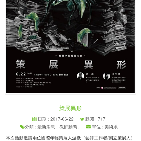
策展異形
日期 : 2017-06-22
點閱 : 717
分類 : 最新消息、教師動態、
單位 : 美術系
本次活動邀請兩位國際年輕策展人游崴（藝評工作者/獨立策展人）