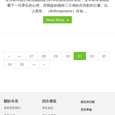
響下一代學生的心情，所開啟的橫跨三大洲的共同創作計畫。以
「人類世」（Anthropocene）作為....
Read More
«
←
27
28
29
30
31
32
33
34
35
→
»
關於本系
招生專區
新訊與活動
美術系所簡介
招生資訊
系所學會