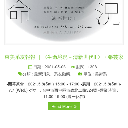
東美系友報報 ｜《生命境況－清新世代II 》​・張芸家
日期 : 2021-05-06
點閱 : 1308
分類 : 最新消息、系友動態、
單位 : 美術系
▪︎開幕茶會：2021.5.8(Sat.) 15:00 - 17:00​ ▪︎展期：2021.5.8(Sat.)-
7.7 (Wed.)​ ▪︎地址：台中市西屯區市政北二路324號​ ▪︎營業時間：
11:00-19:00 (週一休館)​
Read More