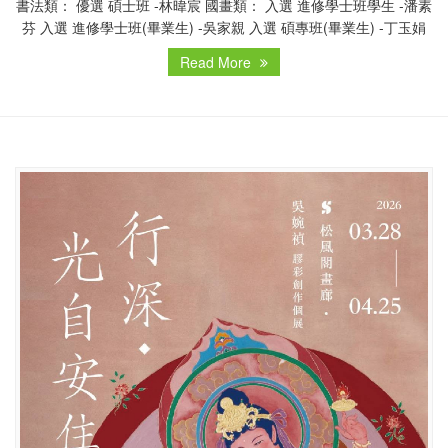
書法類： 優選 碩士班 -林暐宸 國畫類： 入選 進修學士班學生 -潘素
芬 入選 進修學士班(畢業生) -吳家親 入選 碩專班(畢業生) -丁玉娟
Read More