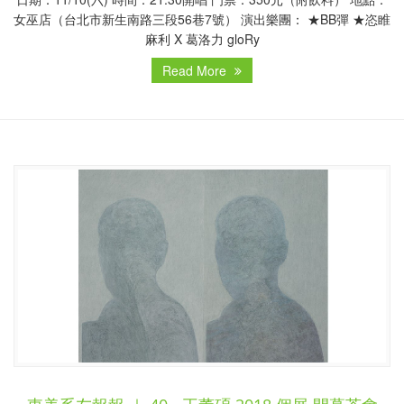
女巫店（台北市新生南路三段56巷7號） 演出樂團： ★BB彈 ★恣睢
麻利 X 葛洛力 gloRy
Read More