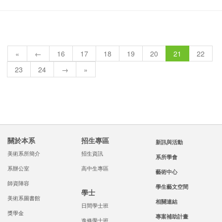
«
←
16
17
18
19
20
21
22
23
24
→
»
關於本系
招生專區
新訊與活動
美術系所簡介
招生資訊
系所學會
系辦公室
高中生專區
藝術中心
師資陣容
學生藝文空間
學士
美術系圖書館
相關連結
日間學士班
獎學金
專案補助計畫
進修學士班