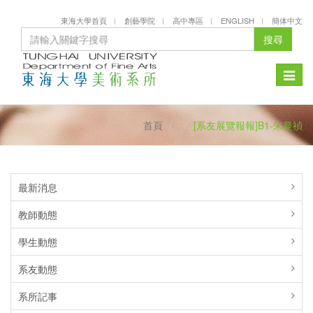
東海大學首頁
創藝學院
高中專區
ENGLISH
簡体中文
搜尋
Toggle
naviga
首頁
[系友展覽報報]B1-朱曼禎
最新消息
教師動態
學生動態
系友動態
系所記事