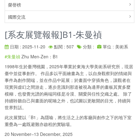
榮譽榜
國際交流
[系友展覽報報]B1-朱曼禎
日期 : 2025-11-20
點閱 : 507
分類 :
單位 : 美術系
#朱曼禎
Zhu Men-Zen：B1
1998年生於臺灣桃園，2025年畢業於東海大學美術系研究所，現居
臺中並從事創作。 作品多以平面繪畫為主，以自身觀察到的情緒與
事件為創作開端，並在作品中延展；於畫面中穿插角色，讓觀者在
現實與虛幻之間游走，逐步意識到那道被視為邊界的畫板其實多麼
模糊，也發覺光譜的兩端同樣是冷漠、關愛與任性交織之處。 除了
持續聆聽自己與畫面的呢喃之外，也試圖以更敞開的目光，持續與
世界對話。
此次展覽以「B1」為隱喻，將生活之上的客廳與創作之下的地下室
重疊為一處既避難亦啟程的實驗場。
20 November–13 December, 2025