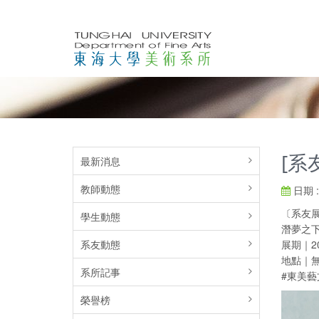
[系
最新消息
教師動態
日期 : 
〔系友
學生動態
潛夢之
系友動態
展期｜2025
地點｜無
系所記事
#東美藝
榮譽榜