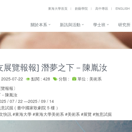
東海大學首頁
創藝學院
高中專區
ENGLISH
關於本系
新訊與活動
學士班
研究所
友展覽報報] 潛夢之下－陳胤汝
2025-07-22
點閱 : 428
分類 :
單位 : 美術系
展覽報報〕
下－陳胤汝
 / 07 / 22 —2025 / 09 / 14
意試掘 ( 臺中國家歌劇院 5 樓 ）
文快訊 #東海大學 #東海大學美術系 #美術系 #展覽 #無意試掘