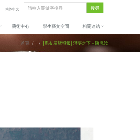
搜尋
簡体中文
藝術中心
學生藝文空間
相關連結
首頁
[系友展覽報報] 潛夢之下－陳胤汝