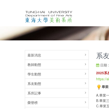
系友
最新消息
教師動態
日期 : 
2025
學生動態
https://
系友動態
畢業
系所記事
A.畢業一
B.畢業三
榮譽榜
C.畢業五