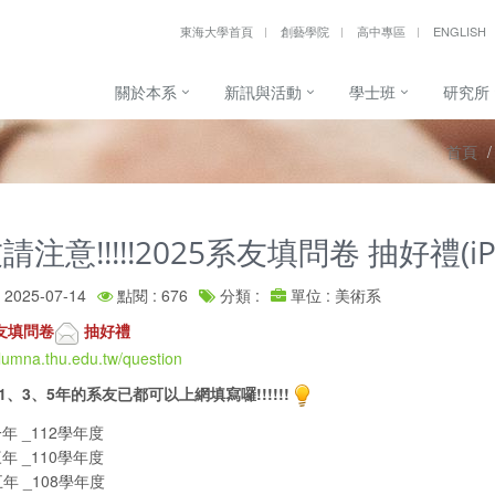
東海大學首頁
創藝學院
高中專區
ENGLISH
關於本系
新訊與活動
學士班
研究所
首頁
請注意!!!!!2025系友填問卷 抽好禮(i
2025-07-14
點閱 : 676
分類 :
單位 : 美術系
系友填問卷
抽好禮
alumna.thu.edu.tw/question
1、3、5年的系友已都可以上網填寫囉!!!!!!
年 _112學年度
年 _110學年度
年 _108學年度