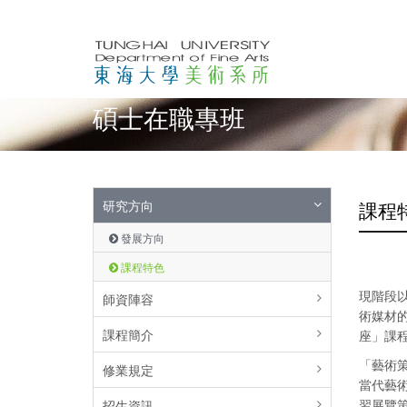
碩士在職專班
研究方向
課程
發展方向
課程特色
現階段
師資陣容
術媒材
課程簡介
座」課
「藝術
修業規定
當代藝
習展覽
招生資訊