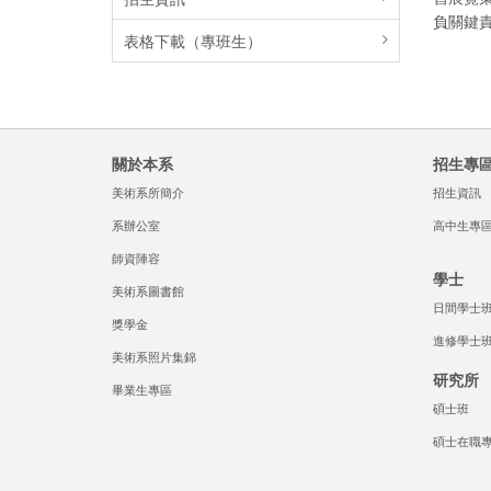
負關鍵
表格下載（專班生）
關於本系
招生專
美術系所簡介
招生資訊
系辦公室
高中生專
師資陣容
學士
美術系圖書館
日間學士
獎學金
進修學士
美術系照片集錦
研究所
畢業生專區
碩士班
碩士在職