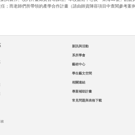
責任；而老師們所帶領的產學合作計畫（請由師資陣容項目中查閱參考案
區
新訊與活動
系所學會
區
藝術中心
學生藝文空間
相關連結
班
專案補助計畫
班
常見問題與表格下載
專班