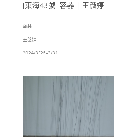
[東海43號] 容器 | 王薇婷
號]
容
器
容器
|
王
王薇婷
薇
婷〉
2024/3/26–3/31
中