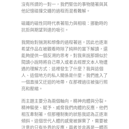
沒有所謂的一對一，我們堅信的事物隨著與其
他記憶碰撞交纏的過程而混肴難解。
磁鐵的磁性同時代表著阻力與相吸：挪動時的
抗拒與期望到達的吸引。
我開始對揣測和想像的過程著迷，因此也逐漸
希望作品在被觀看時除了純粹的當下解讀，還
能夠提供一個反溯的思考，對我來說那類似於
閱讀小說時將自己帶入或者去經歷文本人物遭
遇的理解方式：這裡發生了什麼？我與這個
人、這個地方的私人關係是什麼，我們進入了
一個直接又迂迴的地帶，在那裡過往被強行照
亮和壓縮。
而主題主要分為兩個軸向，精神肉體與分裂。
精神驅使、賦予、威脅我們肉體的反應，他們
相互牽制著，但那種制衡的狀態我認為正逐漸
傾斜。這個世代人體的感覺被摒棄了，需要被
注意的只有外界的反應，兩者並非再是一體而