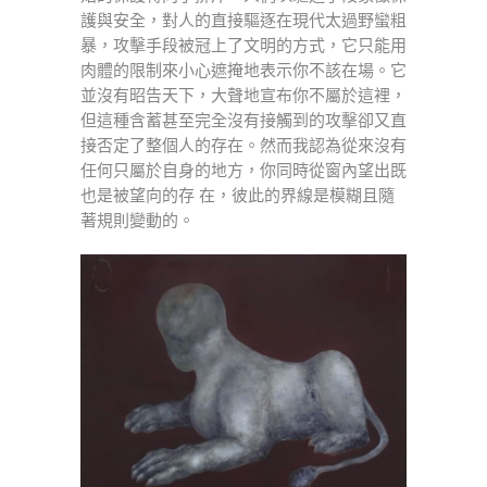
護與安全，對人的直接驅逐在現代太過野蠻粗
暴，攻擊手段被冠上了文明的方式，它只能用
肉體的限制來小心遮掩地表示你不該在場。它
並沒有昭告天下，大聲地宣布你不屬於這裡，
但這種含蓄甚至完全沒有接觸到的攻擊卻又直
接否定了整個人的存在。然而我認為從來沒有
任何只屬於自身的地方，你同時從窗內望出既
也是被望向的存 在，彼此的界線是模糊且隨
著規則變動的。