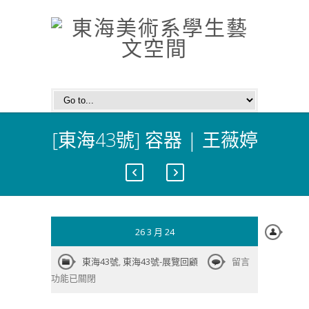
[東海43號] 容器 | 王薇婷
26 3 月 24
在
東海43號
,
東海43號-展覽回顧
留言
〈[東
功能已關閉
海
43