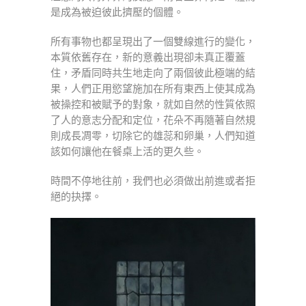
是成為被迫彼此擠壓的個體。
所有事物也都呈現出了一個雙線進行的變化，
本質依舊存在，新的意義出現卻未真正覆蓋
住，矛盾同時共生地走向了兩個彼此極端的結
果，人們正用慾望施加在所有東西上使其成為
被操控和被賦予的對象，就如自然的性質依照
了人的意志分配和定位，花朵不再隨著自然規
則成長凋零，切除它的雄蕊和卵巢，人們知道
該如何讓他在餐桌上活的更久些。
時間不停地往前，我們也必須做出前進或者拒
絕的抉擇。