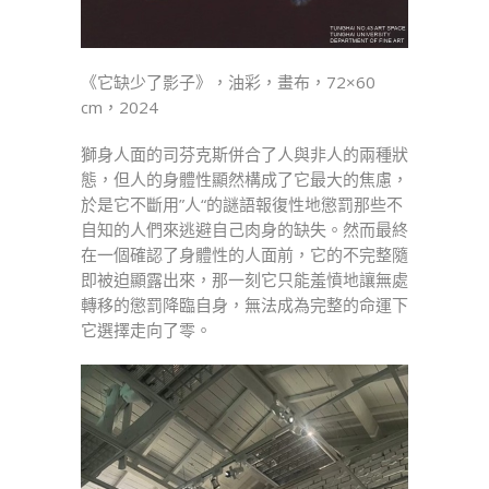
《它缺少了影子》，油彩，畫布，72×60
cm，2024
獅身人面的司芬克斯併合了人與非人的兩種狀
態，但人的身體性顯然構成了它最大的焦慮，
於是它不斷用”人“的謎語報復性地懲罰那些不
自知的人們來逃避自己肉身的缺失。然而最終
在一個確認了身體性的人面前，它的不完整隨
即被迫顯露出來，那一刻它只能羞憤地讓無處
轉移的懲罰降臨自身，無法成為完整的命運下
它選擇走向了零。